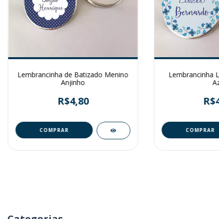
Lembrancinha de Batizado Menino
Lembrancinha L
Anjinho
Az
R$4,80
R$4
Categorias