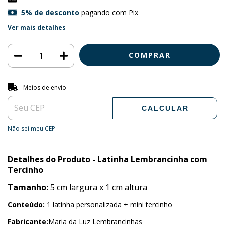
5% de desconto
pagando com Pix
Ver mais detalhes
Entregas para o CEP:
ALTERAR CEP
Meios de envio
CALCULAR
Não sei meu CEP
Detalhes do Produto - Latinha Lembrancinha com
Tercinho
Tamanho:
5 cm largura x 1 cm altura
Conteúdo:
1 latinha personalizada + mini tercinho
Fabricante:
Maria da Luz Lembrancinhas