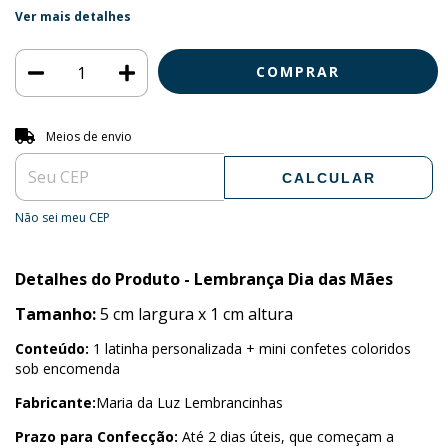
Ver mais detalhes
Entregas para o CEP:
ALTERAR CEP
Meios de envio
CALCULAR
Não sei meu CEP
Detalhes do Produto - Lembrança Dia das Mães
Tamanho:
5 cm largura x 1 cm altura
Conteúdo:
1 latinha personalizada + mini confetes coloridos
sob encomenda
Fabricante:
Maria da Luz Lembrancinhas
Prazo para Confecção:
Até 2 dias úteis, que começam a