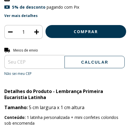
5% de desconto
pagando com Pix
Ver mais detalhes
Entregas para o CEP:
ALTERAR CEP
Meios de envio
CALCULAR
Não sei meu CEP
Detalhes do Produto - Lembrança Primeira
Eucaristia Latinha
Tamanho:
5 cm largura x 1 cm altura
Conteúdo:
1 latinha personalizada + mini confetes coloridos
sob encomenda