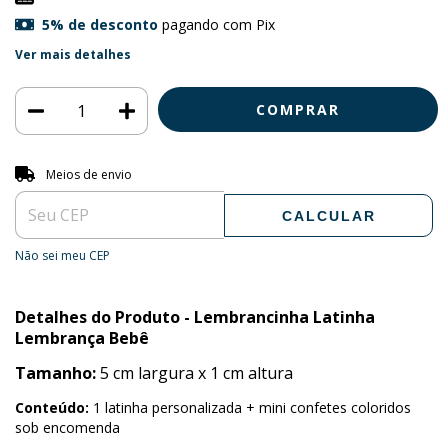
5% de desconto
pagando com Pix
Ver mais detalhes
Entregas para o CEP:
ALTERAR CEP
Meios de envio
CALCULAR
Não sei meu CEP
Detalhes do Produto - Lembrancinha Latinha
Lembrança Bebê
Tamanho:
5 cm largura x 1 cm altura
Conteúdo:
1 latinha personalizada + mini confetes coloridos
sob encomenda